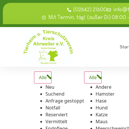
springen
(02642) 21600
info@
Mit Termin, tägl. (außer Di) 08:00 
Star
Alle
Alle
Neu
Andere
Suchend
Hamster
Anfrage gestoppt
Hase
Notfall
Hund
Reserviert
Katze
Vermittelt
Maus
Endpflege
Meerschweinc