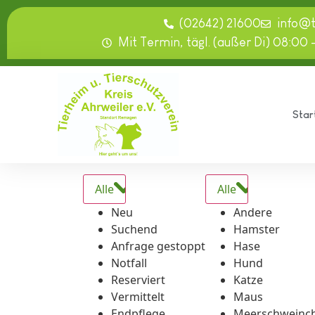
springen
(02642) 21600
info@
Mit Termin, tägl. (außer Di) 08:00 
Star
Alle
Alle
Neu
Andere
Suchend
Hamster
Anfrage gestoppt
Hase
Notfall
Hund
Reserviert
Katze
Vermittelt
Maus
Endpflege
Meerschweinc