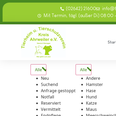
springen
(02642) 21600
info@
Mit Termin, tägl. (außer Di) 08:00 
Star
Alle
Alle
Neu
Andere
Suchend
Hamster
Anfrage gestoppt
Hase
Notfall
Hund
Reserviert
Katze
Vermittelt
Maus
Endpflege
Meerschweinc