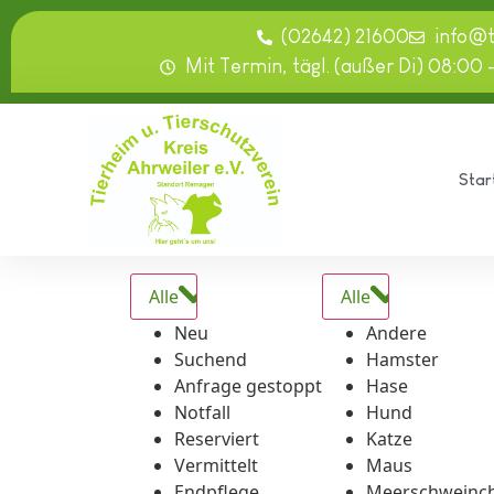
springen
(02642) 21600
info@
Mit Termin, tägl. (außer Di) 08:00 
Star
Alle
Alle
Neu
Andere
Suchend
Hamster
Anfrage gestoppt
Hase
Notfall
Hund
Reserviert
Katze
Vermittelt
Maus
Endpflege
Meerschweinc