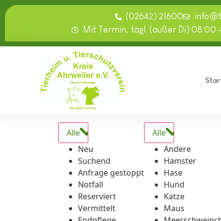
springen
(02642) 21600
info@
Mit Termin, tägl. (außer Di) 08:00 
Star
Alle
Alle
Neu
Andere
Suchend
Hamster
Anfrage gestoppt
Hase
Notfall
Hund
Reserviert
Katze
Vermittelt
Maus
Endpflege
Meerschweinc