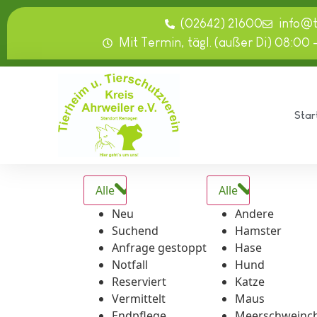
springen
(02642) 21600
info@
Mit Termin, tägl. (außer Di) 08:00 
Star
Alle
Alle
Neu
Andere
Suchend
Hamster
Anfrage gestoppt
Hase
Notfall
Hund
Reserviert
Katze
Vermittelt
Maus
Endpflege
Meerschweinc