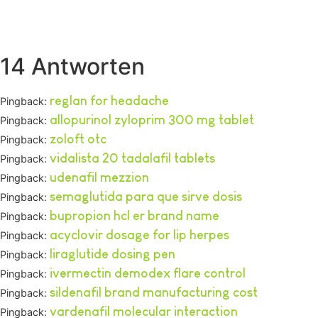
14 Antworten
reglan for headache
Pingback:
allopurinol zyloprim 300 mg tablet
Pingback:
zoloft otc
Pingback:
vidalista 20 tadalafil tablets
Pingback:
udenafil mezzion
Pingback:
semaglutida para que sirve dosis
Pingback:
bupropion hcl er brand name
Pingback:
acyclovir dosage for lip herpes
Pingback:
liraglutide dosing pen
Pingback:
ivermectin demodex flare control
Pingback:
sildenafil brand manufacturing cost
Pingback:
vardenafil molecular interaction
Pingback: